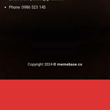
Phone: 0986 523 145
Copyright 2024 ©
memebase.co