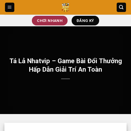
Bỏ
qua
nội
CHƠI NHANH
ĐĂNG KÝ
dung
Tá Lả Nhatvip – Game Bài Đổi Thưởng
Hấp Dẫn Giải Trí An Toàn