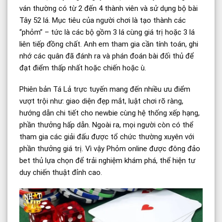
ván thường có từ 2 đến 4 thành viên và sử dụng bộ bài
Tây 52 lá. Mục tiêu của người chơi là tạo thành các
“phỏm” – tức là các bộ gồm 3 lá cùng giá trị hoặc 3 lá
liên tiếp đồng chất. Anh em tham gia cần tính toán, ghi
nhớ các quân đã đánh ra và phán đoán bài đối thủ để
đạt điểm thấp nhất hoặc chiến hoặc ù.
Phiên bản Tá Lả trực tuyến mang đến nhiều ưu điểm
vượt trội như: giao diện đẹp mắt, luật chơi rõ ràng,
hướng dẫn chi tiết cho newbie cùng hệ thống xếp hạng,
phần thưởng hấp dẫn. Ngoài ra, mọi người còn có thể
tham gia các giải đấu được tổ chức thường xuyên với
phần thưởng giá trị. Vì vậy Phỏm online được đông đảo
bet thủ lựa chọn để trải nghiệm khám phá, thể hiện tư
duy chiến thuật đỉnh cao.