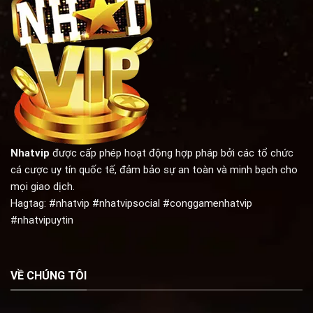
Nhatvip
được cấp phép hoạt động hợp pháp bởi các tổ chức
cá cược uy tín quốc tế, đảm bảo sự an toàn và minh bạch cho
mọi giao dịch.
Hagtag: #nhatvip #nhatvipsocial #conggamenhatvip
#nhatvipuytin
VỀ CHÚNG TÔI