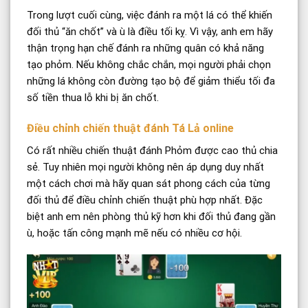
Trong lượt cuối cùng, việc đánh ra một lá có thể khiến
đối thủ “ăn chốt” và ù là điều tối kỵ. Vì vậy, anh em hãy
thận trọng hạn chế đánh ra những quân có khả năng
tạo phỏm. Nếu không chắc chắn, mọi người phải chọn
những lá không còn đường tạo bộ để giảm thiểu tối đa
số tiền thua lỗ khi bị ăn chốt.
Điều chỉnh chiến thuật đánh Tá Lả online
Có rất nhiều chiến thuật đánh Phỏm được cao thủ chia
sẻ. Tuy nhiên mọi người không nên áp dụng duy nhất
một cách chơi mà hãy quan sát phong cách của từng
đối thủ để điều chỉnh chiến thuật phù hợp nhất. Đặc
biệt anh em nên phòng thủ kỹ hơn khi đối thủ đang gần
ù, hoặc tấn công mạnh mẽ nếu có nhiều cơ hội.