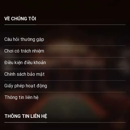
VỀ CHÚNG TÔI
Câu hỏi thường gặp
Chơi có trách nhiệm
Điều kiện điều khoản
Chính sách bảo mật
Giấy phép hoạt động
Thông tin liên hệ
THÔNG TIN LIÊN HỆ