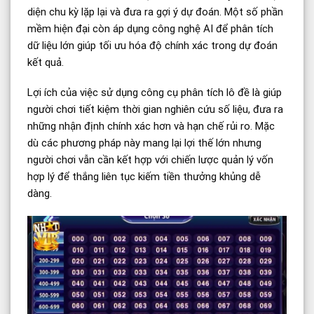
diện chu kỳ lặp lại và đưa ra gợi ý dự đoán. Một số phần
mềm hiện đại còn áp dụng công nghệ AI để phân tích
dữ liệu lớn giúp tối ưu hóa độ chính xác trong dự đoán
kết quả.
Lợi ích của việc sử dụng công cụ phân tích lô đề là giúp
người chơi tiết kiệm thời gian nghiên cứu số liệu, đưa ra
những nhận định chính xác hơn và hạn chế rủi ro. Mặc
dù các phương pháp này mang lại lợi thế lớn nhưng
người chơi vẫn cần kết hợp với chiến lược quản lý vốn
hợp lý để thắng liên tục kiếm tiền thưởng khủng dễ
dàng.